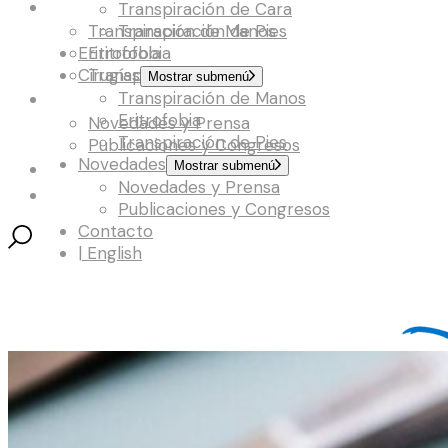
Cirugías
Transpiración de Cara
Transpiración de Manos
Transpiración de Pies
Eritrofobia
Eritrofobia
Cirugías
Transpiración de Pies
Mostrar submenú
Transpiración de Manos
Novedades
Eritrofobia
Novedades y Prensa
Transpiración de Pies
Publicaciones y Congresos
Novedades
Contacto
Mostrar submenú
Novedades y Prensa
| English
Publicaciones y Congresos
Contacto
| English