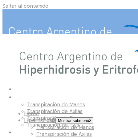
Saltar al contenido
Home
Hiperhidrosis
Transpiración de Manos
Transpiración de Axilas
Home
Transpiración de Cara
Hiperhidrosis
Mostrar submenú
Transpiración de Pies
Transpiración de Manos
Eritrofobia
Transpiración de Axilas