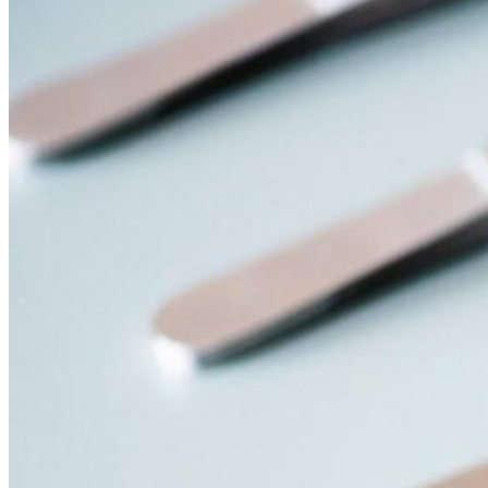
Home
Hiperhidrosis
Transpiración de Manos
Transpiración de Axilas
Transpiración de Cara
Transpiración de Pies
Eritrofobia
Cirugías
Transpiración de Manos
Eritrofobia
Transpiración de Pies
Novedades
Novedades y Prensa
Publicaciones y Congresos
Contacto
| English