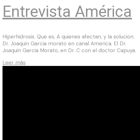
Entrevista América
Hiperhidrosis. Que es, A quienes afectan, y la solucion.
Dr. Joaquin Garcia morato en canal America. El Dr.
Joaquin Garcia Morato, en Dr. C con el doctor Capuya.
Leer más