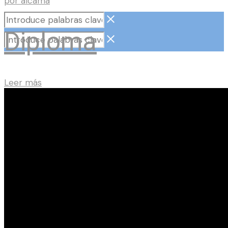
por
alcama
Diploma
Leer más