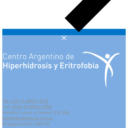
Tel: +54-11-4803-1578
Cel:
+549-11-5654-7458
Horarios: Lunes a Viernes 12 a 19hs.
info@hiperhidrosis.com.ar
Rodriguez Peña 1462 PB,