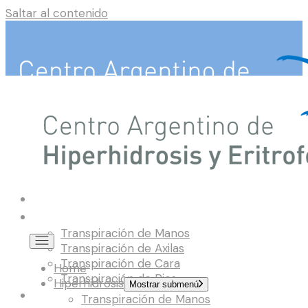
Saltar al contenido
Home
Hiperhidrosis
Transpiración de Manos
Transpiración de Axilas
Transpiración de Cara
Home
Transpiración de Pies
Hiperhidrosis
Mostrar submenú
Eritrofobia
Transpiración de Manos