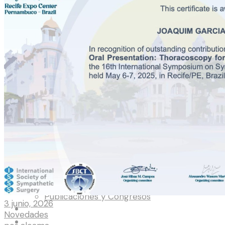
Home
Hiperhidrosis
Transpiración de Manos
Transpiración de Axilas
Transpiración de Cara
Transpiración de Pies
Eritrofobia
Cirugías
Transpiración de Manos
Eritrofobia
Transpiración de Pies
Novedades
Novedades y Prensa
Publicaciones y Congresos
3 junio, 2026
Contacto
Novedades
| English