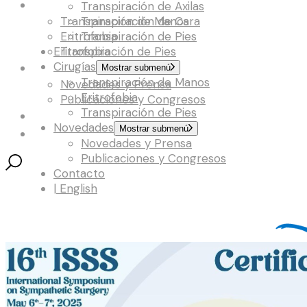
Cirugías
Transpiración de Axilas
Transpiración de Manos
Transpiración de Cara
Eritrofobia
Transpiración de Pies
Eritrofobia
Transpiración de Pies
Cirugías
Novedades
Mostrar submenú
Transpiración de Manos
Novedades y Prensa
Eritrofobia
Publicaciones y Congresos
Transpiración de Pies
Contacto
Novedades
Mostrar submenú
| English
Novedades y Prensa
Publicaciones y Congresos
Contacto
| English